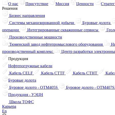
О нас
Присутствие
Миссия
Ценности
Стратег
Решения
Бизнес направления
Системы механизированной добычи
Буровые долота
операции
Интегрированные скважинные сервисы
Геол
Производственные мощности
Тюменский завод нефтепромыслового оборудования
Ни
производственный комплекс
Центр разработки электронны
Продукция
Нефтепогружные кабели
Кабель CELF
Кабель CTTF
Кабель CTHT
Кабе
Буровые долота
Буровое долото - OTM405S
Буровое долото - OTM407
Продукция - УЭЦН
Школа ТОФС
Карьера
En