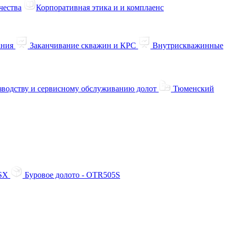
чества
Корпоративная этика и и комплаенс
ания
Заканчивание скважин и КРС
Внутрискважинные
зводству и сервисному обслуживанию долот
Тюменский
6SX
Буровое долото - OTR505S