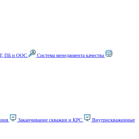
Т, ПБ и ООС
Система менеджмента качества
ания
Заканчивание скважин и КРС
Внутрискважинные