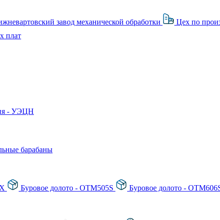
жневартовский завод механической обработки
Цех по прои
х плат
я - УЭЦН
льные барабаны
SX
Буровое долото - OTM505S
Буровое долото - OTM60