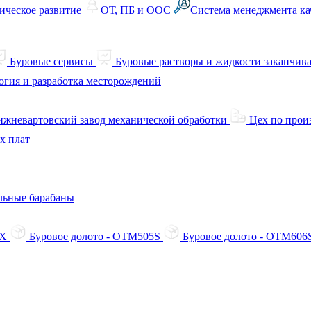
ическое развитие
ОТ, ПБ и ООС
Система менеджмента ка
Буровые сервисы
Буровые растворы и жидкости заканчив
огия и разработка месторождений
жневартовский завод механической обработки
Цех по прои
х плат
льные барабаны
SX
Буровое долото - OTM505S
Буровое долото - OTM60