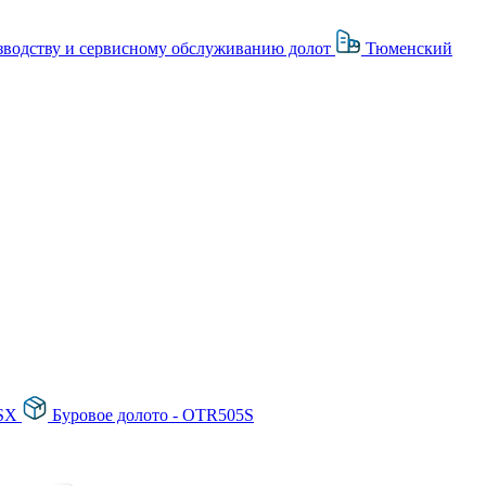
зводству и сервисному обслуживанию долот
Тюменский
6SX
Буровое долото - OTR505S