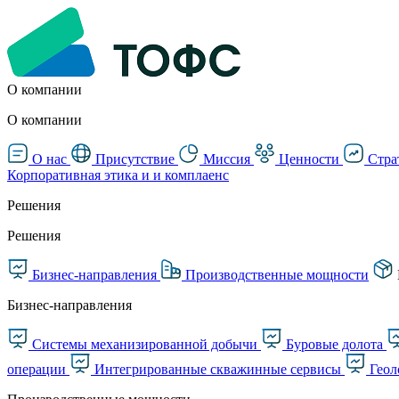
О компании
О компании
О нас
Присутствие
Миссия
Ценности
Стра
Корпоративная этика и и комплаенс
Решения
Решения
Бизнес-направления
Производственные мощности
Бизнес-направления
Системы механизированной добычи
Буровые долота
операции
Интегрированные скважинные сервисы
Геол